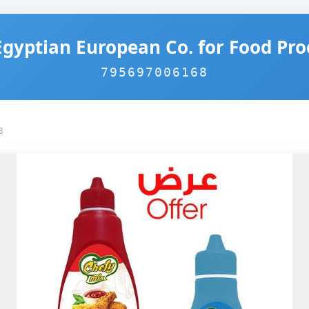
Egyptian European Co. for Food Pro
795697006168
8