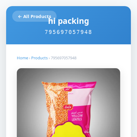
← All Products
hi packing
795697057948
Home
›
Products
›
795697057948