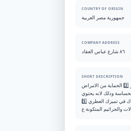
COUNTRY OF ORIGIN
جمهورية مصر العربية
COMPANY ADDRESS
٨٦ شارع عباس العقاد
SHORT DESCRIPTION
فوائد عشب الاراك المعروف ( السواك ) 1️⃣ يساعد في القضاء علي الالتهابات والبثور 2️⃣ الحماية من الامراض
خاصة الأماكن الحساسة وذلك لانه يحتوي
علي مركبات مضادة للبكتريا المسببة للروائح الكريهه 4️⃣ يمنح الروائح المنعشة التي تساعدك في تميزك العطري 5️⃣
ت والجراثيم المتكونة ع