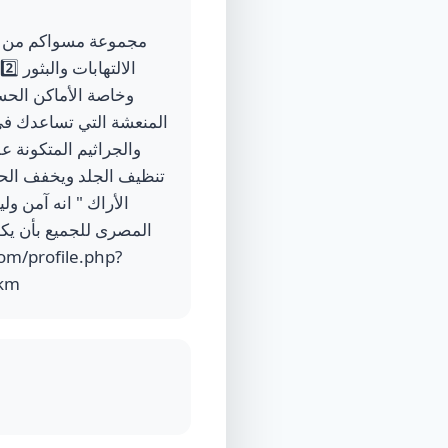
الأراك " انه آمن و
المصرى للجميع بأن يكو
akm