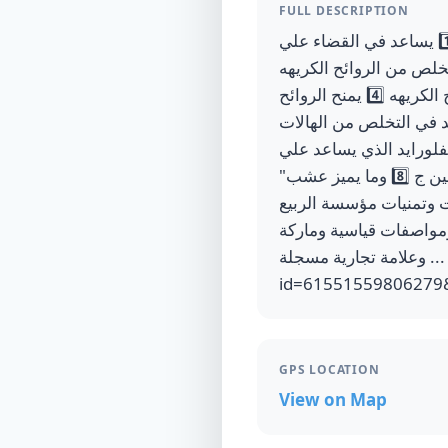
FULL DESCRIPTION
مجموعة مسواكم من مؤسسة الربيع المصرى فوائد عشب الاراك المعروف ( السواك ) 1️⃣ يساعد في القضاء علي
البثور 2️⃣ الحماية من الامراض الجلدية من خلال القضاء علي الجراثيم 3️⃣ التخلص من الروائح الكريهه
وخاصة الأماكن الحساسة وذلك لانه يحتوي علي مركبات مضادة للبكتريا المسببة للروائح الكريهه 4️⃣ يمنح الروائح
بات التي تساعد في التخلص من الهالات
 6️⃣ يحتوي علي الكالسيوم والفلورايد الذي يساعد علي
تنظيف الجلد ويخفف الحكة الجلدية التى تسبب التسلخات والالتهابات 7️⃣ ويحتوي علي فيتامين ج 8️⃣ وما يميز عشب"
ات وتمنيات مؤسسة الربيع
ومواصفات قياسية وماركة
وعلامة تجارية مسجلة ... https://wa.me/c/201033211072 https://www.facebook.com/profile.php?
id=61551559806279
GPS LOCATION
View on Map