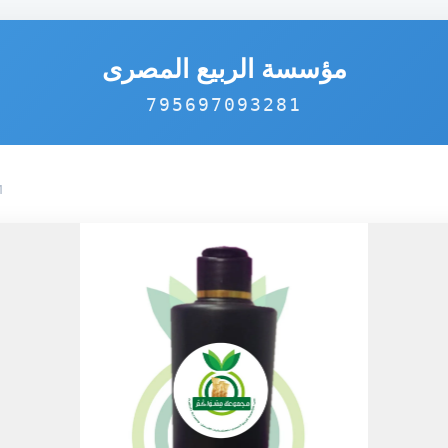
مؤسسة الربيع المصرى
795697093281
1