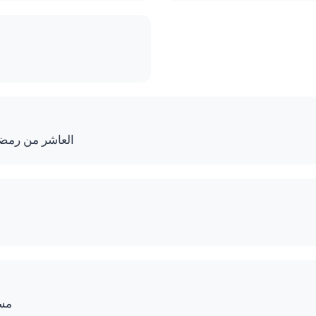
المنطقة الص C8 العاشر من رمضان
مس