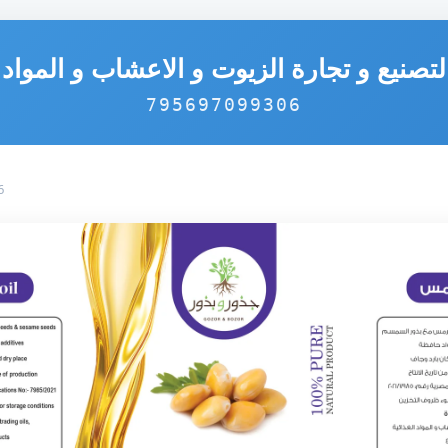
تصنيع و تجارة الزيوت و الاعشاب و المواد ا
795697099306
6