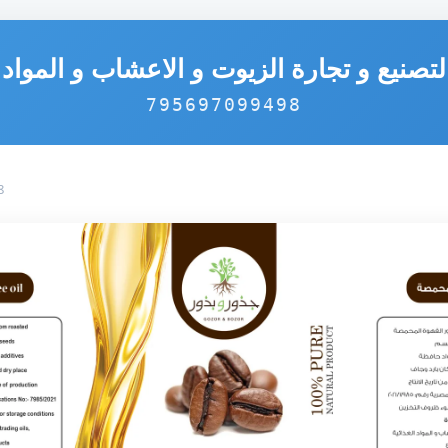
تصنيع و تجارة الزيوت و الاعشاب و المواد ا
795697099498
8