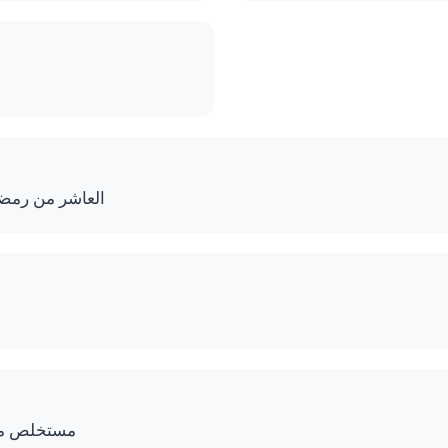
المنطقة الص C8 العاشر من رمضان
مستخلص من